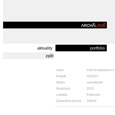
aktuality
portfolio
zpět
Autor
H1K Architecture s.r
Projekt
03/2021
Status
novostavba
Realizace
2023
Lokalita
Palkovice
Zastavěná plocha
180m2