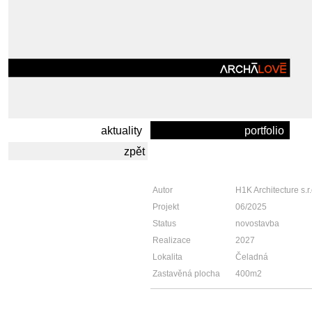
aktuality
portfolio
zpět
Autor
H1K Architecture s.r
Projekt
06/2025
Status
novostavba
Realizace
2027
Lokalita
Čeladná
Zastavěná plocha
400m2