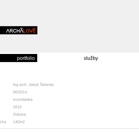
portfolio
služby
Ing.arch. Jakub Šebesta
06/2014
novostavba
2016
Ostrava
ocha
140m2