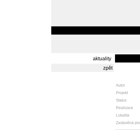
aktuality
zpět
Autor
Projekt
Status
Realizace
Lokalita
Zastavěná pl