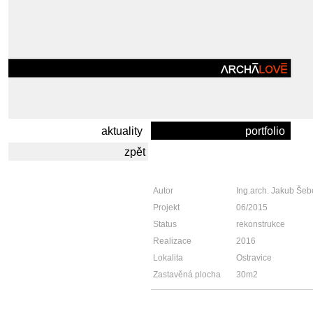
aktuality
portfolio
zpět
Autor
Ing.arch. Jakub Šeb
Projekt
06/2015
Status
rekonstrukce
Realizace
2016
Lokalita
Ostravice
Zastavěná plocha
30m2