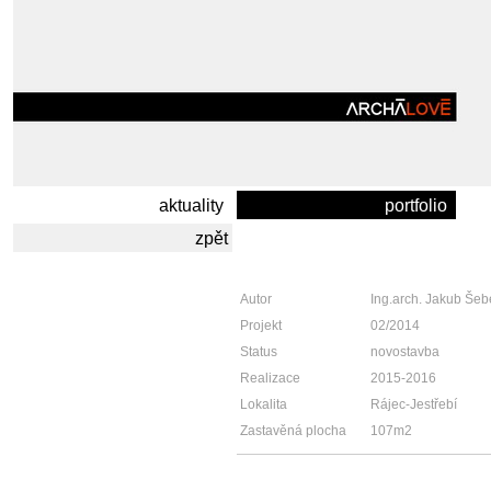
aktuality
portfolio
zpět
Autor
Ing.arch. Jakub Šeb
Projekt
02/2014
Status
novostavba
Realizace
2015-2016
Lokalita
Rájec-Jestřebí
Zastavěná plocha
107m2