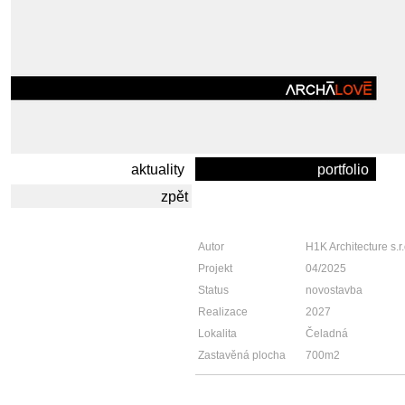
aktuality
portfolio
zpět
Autor
H1K Architecture s.r
Projekt
04/2025
Status
novostavba
Realizace
2027
Lokalita
Čeladná
Zastavěná plocha
700m2